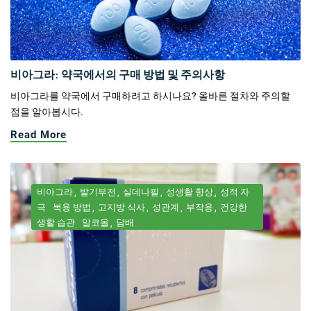
비아그라: 약국에서의 구매 방법 및 주의사항
비아그라를 약국에서 구매하려고 하시나요? 올바른 절차와 주의할
점을 알아봅시다.
Read More
비아그라
발기부전
실데나필
성생활 향상
성적 자
극
복용 방법
고지방 식사
성관계
부작용
건강한
생활 습관
알코올
담배