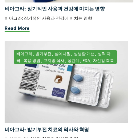
비아그라: 장기적인 사용과 건강에 미치는 영향
비아그라: 장기적인 사용과 건강에 미치는 영향
Read More
비아그라
발기부전
실데나필
성생활 개선
성적 자
극
복용 방법
고지방 식사
성관계
FDA
자신감 회복
비아그라: 발기부전 치료의 역사와 혁명