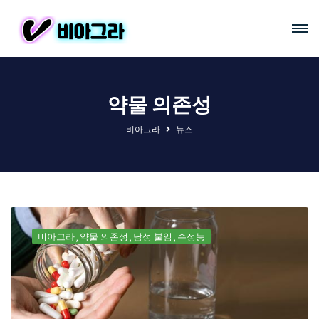
약물 의존성
비아그라
뉴스
비아그라
약물 의존성
남성 불임
수정능