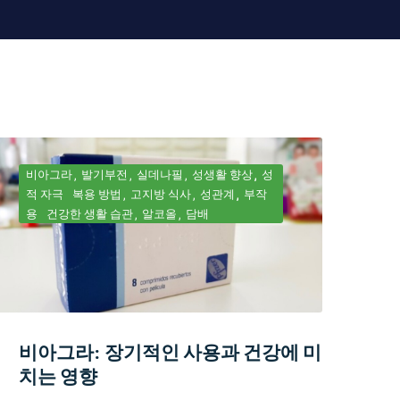
비아그라
발기부전
실데나필
성생활 향상
성
적 자극
복용 방법
고지방 식사
성관계
부작
용
건강한 생활 습관
알코올
담배
비아그라: 장기적인 사용과 건강에 미
치는 영향