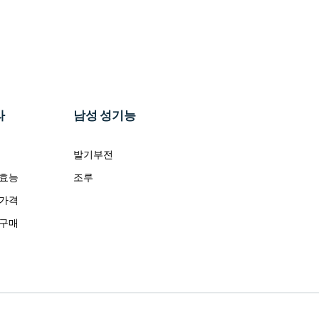
라
남성 성기능
발기부전
 효능
조루
 가격
 구매