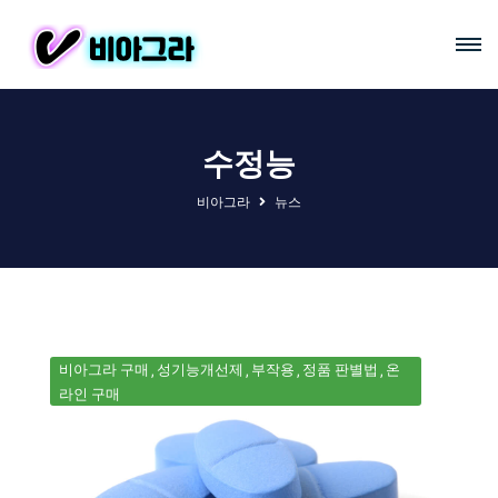
수정능
비아그라
뉴스
비아그라 구매
성기능개선제
부작용
정품 판별법
온
라인 구매