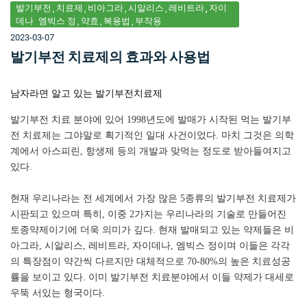
발기부전
치료제
비아그라
시알리스
레비트라
자이
데나
엠빅스 정
약효
복용법
부작용
2023-03-07
발기부전 치료제의 효과와 사용법
남자라면
알고
있는
발기부전치료제
발기부전
치료
분야에
있어
1998년도에 발매가 시작된 먹는 발기부
전 치료제는 그야말로 획기적인 일대 사건이었다. 마치 그것은 의학
계에서 아스피린, 항생제 등의 개발과 맞먹는 정도로 받아들여지고
있다.
현재
우리나라는
전
세계에서
가장
많은
5종류의 발기부전 치료제가
시판되고 있으며 특히, 이중 2가지는 우리나라의 기술로 만들어진
토종약제이기에 더욱 의미가 깊다. 현재 발매되고 있는 약제들은 비
아그라, 시알리스, 레비트라, 자이데나, 엠빅스 정이며 이들은 각각
의 특장점이 약간씩 다르지만 대체적으로 70-80%의 높은 치료성공
률을 보이고 있다. 이미 발기부전 치료분야에서 이들 약제가 대세로
우뚝 서있는 형국이다.