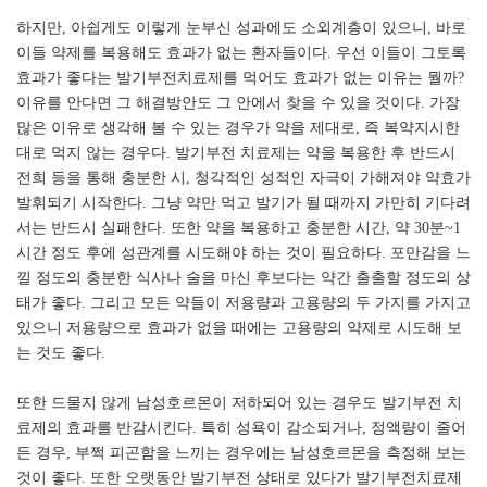
하지만
, 아쉽게도 이렇게 눈부신 성과에도 소외계층이 있으니, 바로
이들 약제를 복용해도 효과가 없는 환자들이다. 우선 이들이 그토록
효과가 좋다는 발기부전치료제를 먹어도 효과가 없는 이유는 뭘까?
이유를 안다면 그 해결방안도 그 안에서 찾을 수 있을 것이다. 가장
많은 이유로 생각해 볼 수 있는 경우가 약을 제대로, 즉 복약지시한
대로 먹지 않는 경우다. 발기부전 치료제는 약을 복용한 후 반드시
전희 등을 통해 충분한 시, 청각적인 성적인 자극이 가해져야 약효가
발휘되기 시작한다. 그냥 약만 먹고 발기가 될 때까지 가만히 기다려
서는 반드시 실패한다. 또한 약을 복용하고 충분한 시간, 약 30분~1
시간 정도 후에 성관계를 시도해야 하는 것이 필요하다. 포만감을 느
낄 정도의 충분한 식사나 술을 마신 후보다는 약간 출출할 정도의 상
태가 좋다. 그리고 모든 약들이 저용량과 고용량의 두 가지를 가지고
있으니 저용량으로 효과가 없을 때에는 고용량의 약제로 시도해 보
는 것도 좋다.
또한
드물지
않게
남성호르몬이
저하되어
있는
경우도
발기부전
치
료제의
효과를
반감시킨다
. 특히 성욕이 감소되거나, 정액량이 줄어
든 경우, 부쩍 피곤함을 느끼는 경우에는 남성호르몬을 측정해 보는
것이 좋다. 또한 오랫동안 발기부전 상태로 있다가 발기부전치료제