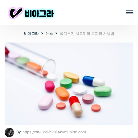
비아그라
뉴스
발기부전 치료제의 효과와 사용법
By:
https://xn--365-h98lu49at1jokm.com